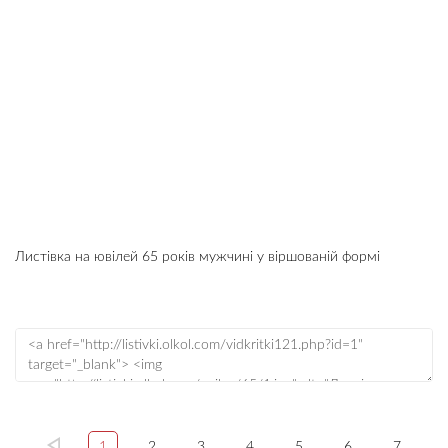
Листівка на ювілей 65 років мужчині у віршованій формі
1
2
3
4
5
6
7