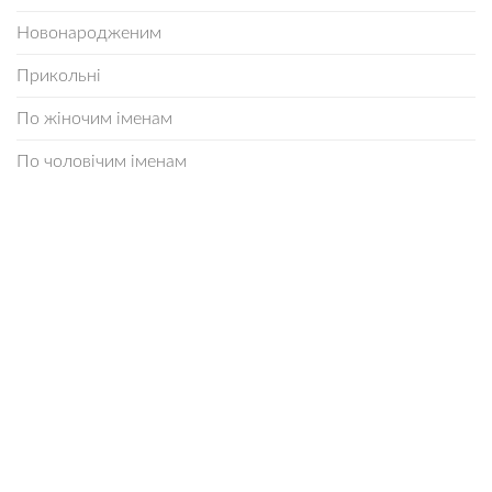
Новонародженим
Прикольні
По жіночим іменам
По чоловічим іменам