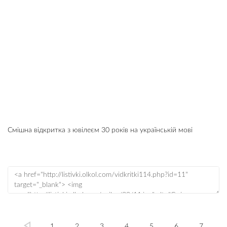
Смішна відкритка з ювілеєм 30 років на українській мові
1
2
3
4
5
6
7