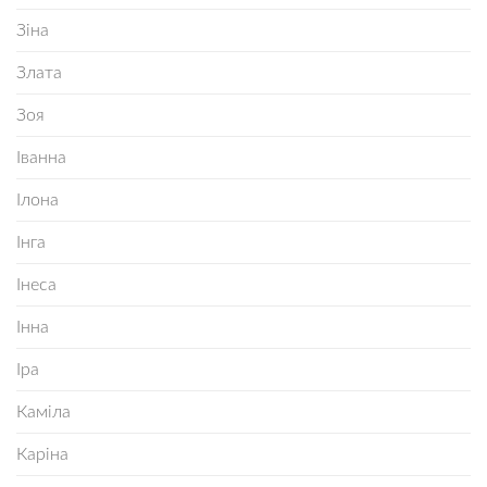
Зіна
Злата
Зоя
Іванна
Ілона
Інга
Інеса
Інна
Іра
Каміла
Каріна