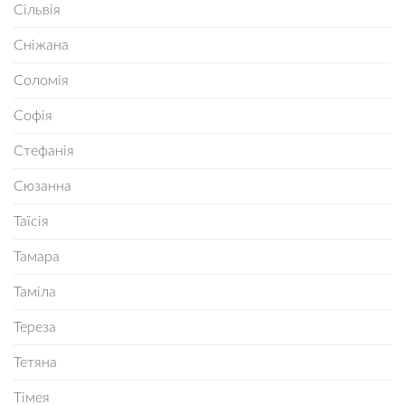
Сільвія
Сніжана
Соломія
Софія
Стефанія
Сюзанна
Таїсія
Тамара
Таміла
Тереза
Тетяна
Тімея