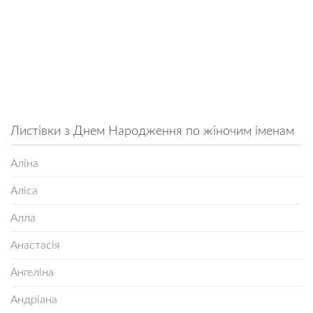
Листівки з Днем Народження по жіночим іменам
Аліна
Аліса
Алла
Анастасія
Ангеліна
Андріана