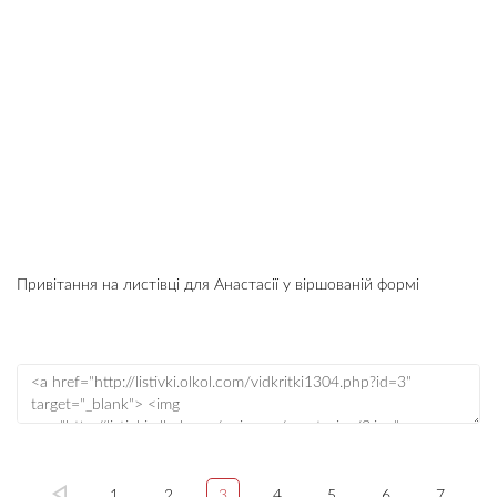
Привітання на листівці для Анастасії у віршованій формі
1
2
3
4
5
6
7