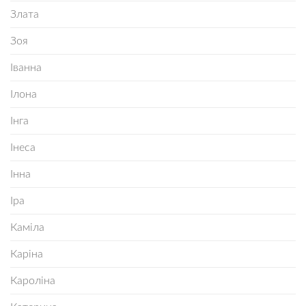
Злата
Зоя
Іванна
Ілона
Інга
Інеса
Інна
Іра
Каміла
Каріна
Кароліна