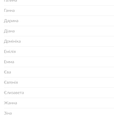
Галина
Ганна
Дарина
Діана
Домініка
Емілія
Емма
Єва
Євгенія
Єлизавета
Жанна
Зіна