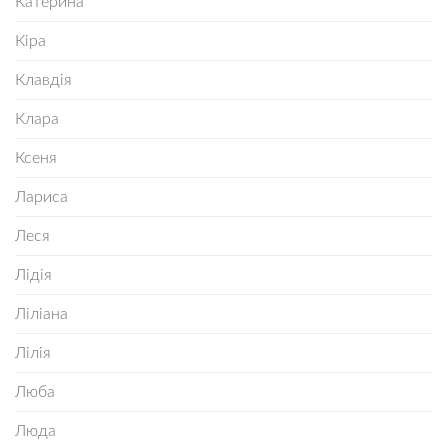
Катерина
Кіра
Клавдія
Клара
Ксеня
Лариса
Леся
Лідія
Ліліана
Лілія
Люба
Люда