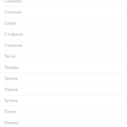
Сніжана
Соломія
Софія
Стефанія
Сюзанна
Таїсія
Тамара
Таміла
Тереза
Тетяна
Тімея
Ульяна