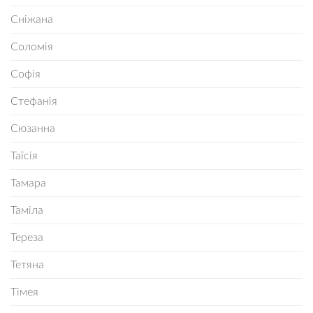
Сніжана
Соломія
Софія
Стефанія
Сюзанна
Таїсія
Тамара
Таміла
Тереза
Тетяна
Тімея