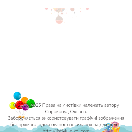
© 2016-2025 Права на листівки належать автору
Сорокопуд Оксана.
Забороняється використовувати графічні зображення
без прямого індексованого посилання на джерело -
http://listivki.olkol.com