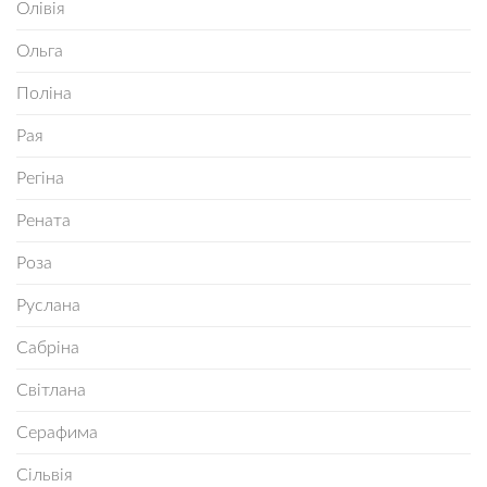
Олівія
Ольга
Поліна
Рая
Регіна
Рената
Роза
Руслана
Сабріна
Світлана
Серафима
Сільвія