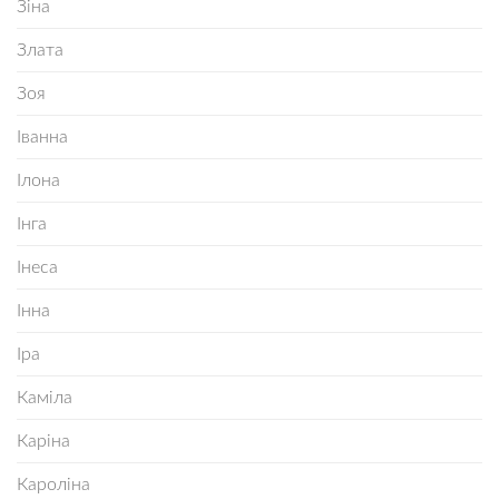
Зіна
Злата
Зоя
Іванна
Ілона
Інга
Інеса
Інна
Іра
Каміла
Каріна
Кароліна