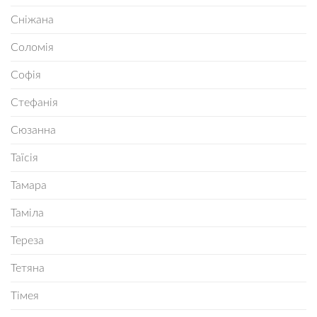
Сніжана
Соломія
Софія
Стефанія
Сюзанна
Таїсія
Тамара
Таміла
Тереза
Тетяна
Тімея