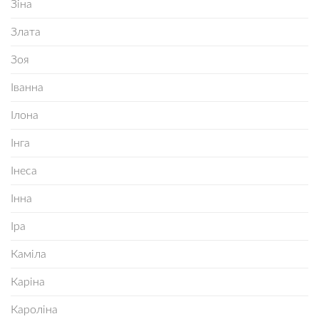
Зіна
Злата
Зоя
Іванна
Ілона
Інга
Інеса
Інна
Іра
Каміла
Каріна
Кароліна