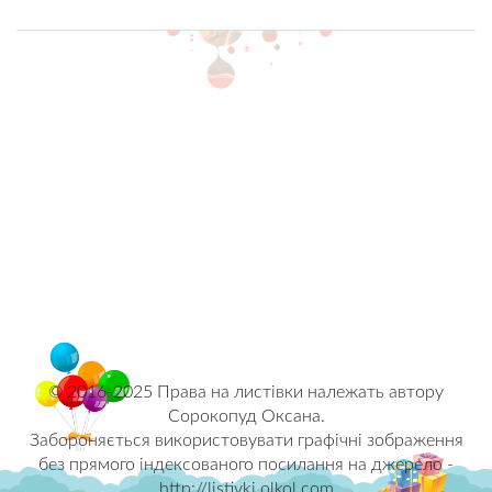
© 2016-2025 Права на листівки належать автору
Сорокопуд Оксана.
Забороняється використовувати графічні зображення
без прямого індексованого посилання на джерело -
http://listivki.olkol.com