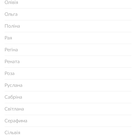
Олівія
Ольга
Поліна
Рая
Регіна
Рената
Роза
Руслана
Сабріна
Світлана
Серафима
Сільвія