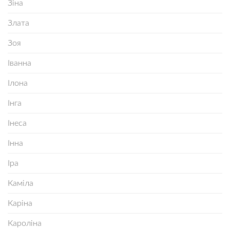
Зіна
Злата
Зоя
Іванна
Ілона
Інга
Інеса
Інна
Іра
Каміла
Каріна
Кароліна