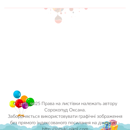
© 2016-2025 Права на листівки належать автору
Сорокопуд Оксана.
Забороняється використовувати графічні зображення
без прямого індексованого посилання на джерело -
http://listivki.olkol.com