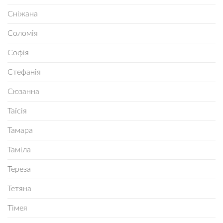
Сніжана
Соломія
Софія
Стефанія
Сюзанна
Таїсія
Тамара
Таміла
Тереза
Тетяна
Тімея