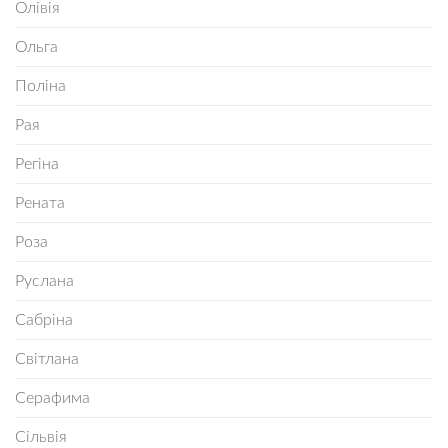
Олівія
Ольга
Поліна
Рая
Регіна
Рената
Роза
Руслана
Сабріна
Світлана
Серафима
Сільвія