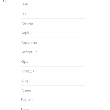
15
Інна
Іра
Каміла
Каріна
Кароліна
Катерина
Кіра
Клавдія
Клара
Ксеня
Лариса
Леся