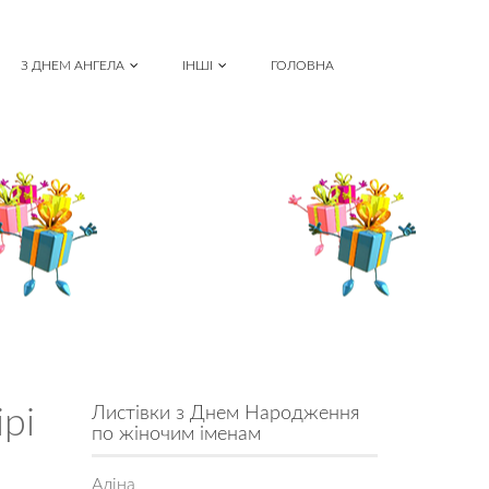
З ДНЕМ АНГЕЛА
ІНШІ
ГОЛОВНА
рі
Листівки з Днем Народження
по жіночим іменам
Аліна