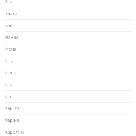
Зіна
Злата
Зоя
Іванна
Ілона
Інга
Інеса
Інна
Іра
Каміла
Каріна
Кароліна