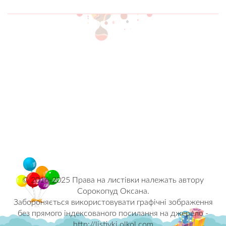
© 2016-2025 Права на листівки належать автору
Сорокопуд Оксана.
Забороняється використовувати графічні зображення
без прямого індексованого посилання на джерело -
http://listivki.olkol.com