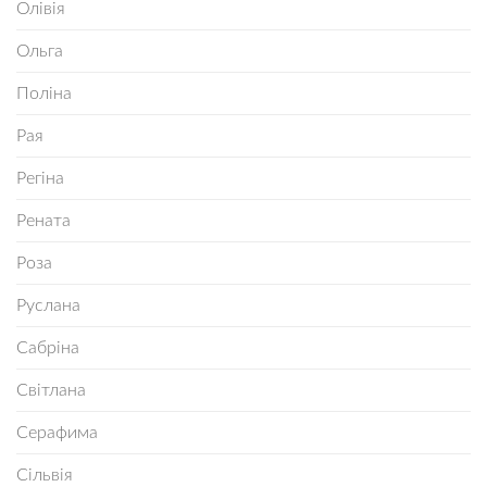
Олівія
Ольга
Поліна
Рая
Регіна
Рената
Роза
Руслана
Сабріна
Світлана
Серафима
Сільвія