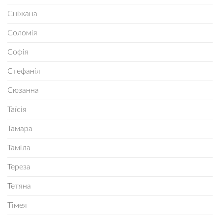
Сніжана
Соломія
Софія
Стефанія
Сюзанна
Таїсія
Тамара
Таміла
Тереза
Тетяна
Тімея