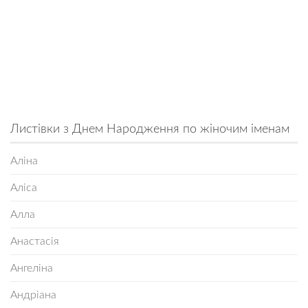
Листівки з Днем Народження по жіночим іменам
Аліна
Аліса
Алла
Анастасія
Ангеліна
Андріана