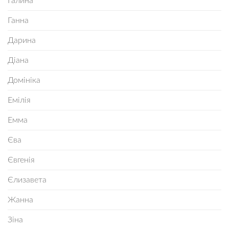
Галина
Ганна
Дарина
Діана
Домініка
Емілія
Емма
Єва
Євгенія
Єлизавета
Жанна
Зіна