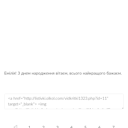
Емілія! З днем народження вітаєм, всього найкращого бажаєм.
1
2
3
4
5
6
7