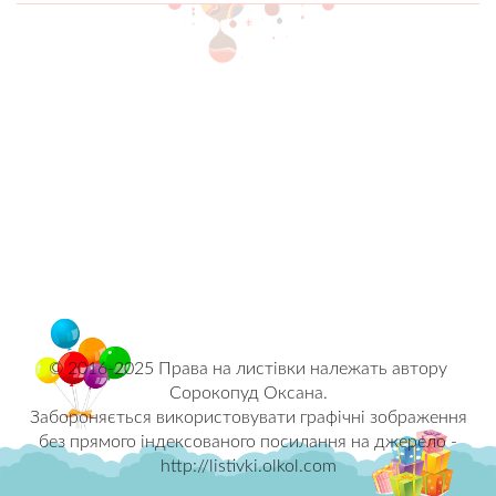
© 2016-2025 Права на листівки належать автору
Сорокопуд Оксана.
Забороняється використовувати графічні зображення
без прямого індексованого посилання на джерело -
http://listivki.olkol.com