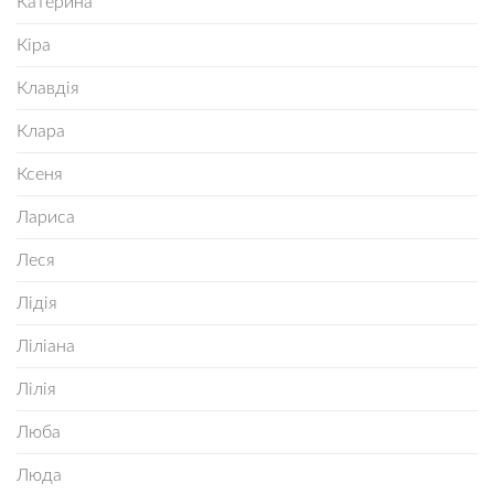
Катерина
Кіра
Клавдія
Клара
Ксеня
Лариса
Леся
Лідія
Ліліана
Лілія
Люба
Люда