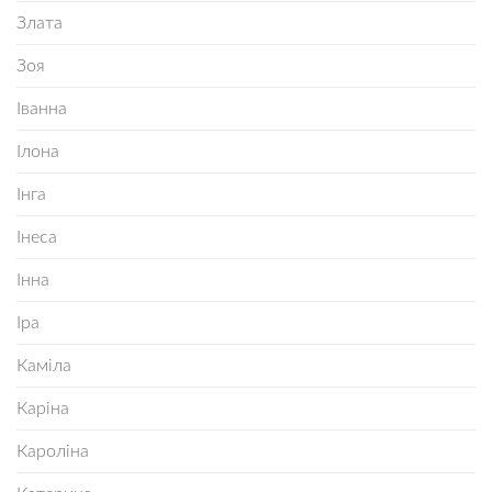
Злата
Зоя
Іванна
Ілона
Інга
Інеса
Інна
Іра
Каміла
Каріна
Кароліна