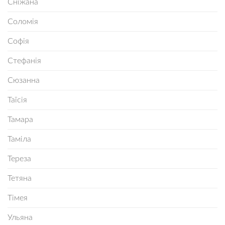
Сніжана
Соломія
Софія
Стефанія
Сюзанна
Таїсія
Тамара
Таміла
Тереза
Тетяна
Тімея
Ульяна