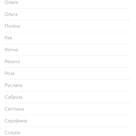
Олівія
Ольга
Поліна
Рая
Регіна
Рената
Роза
Руслана
Сабріна
Світлана
Серафима
Сільвія