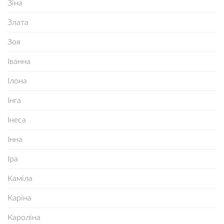
Зіна
Злата
Зоя
Іванна
Ілона
Інга
Інеса
Інна
Іра
Каміла
Каріна
Кароліна