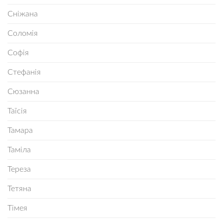
Сніжана
Соломія
Софія
Стефанія
Сюзанна
Таїсія
Тамара
Таміла
Тереза
Тетяна
Тімея