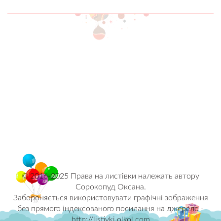
© 2016-2025 Права на листівки належать автору
Сорокопуд Оксана.
Забороняється використовувати графічні зображення
без прямого індексованого посилання на джерело -
http://listivki.olkol.com