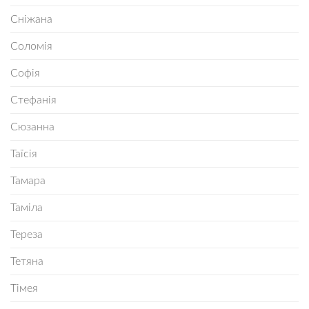
Сніжана
Соломія
Софія
Стефанія
Сюзанна
Таїсія
Тамара
Таміла
Тереза
Тетяна
Тімея