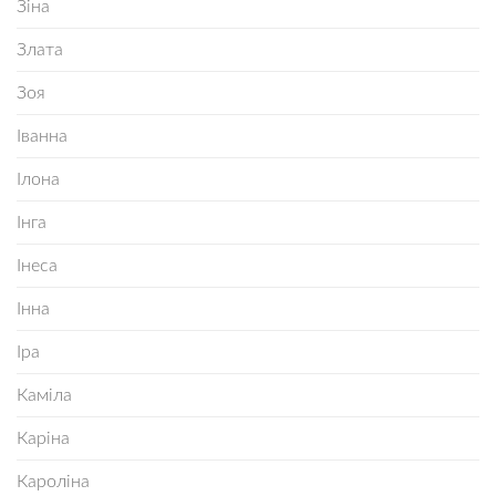
Зіна
Злата
Зоя
Іванна
Ілона
Інга
Інеса
Інна
Іра
Каміла
Каріна
Кароліна