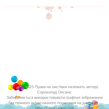
© 2016-2025 Права на листівки належать автору
Сорокопуд Оксана.
Забороняється використовувати графічні зображення
без прямого індексованого посилання на джерело -
http://listivki.olkol.com