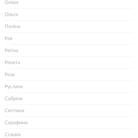
Олівія
Ольга
Поліна
Рая
Регіна
Рената
Роза
Руслана
Сабріна
Світлана
Серафима
Сільвія