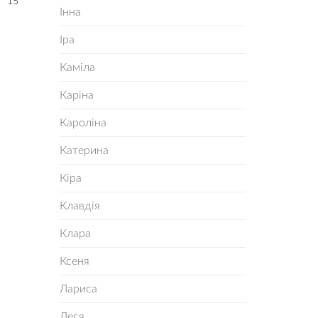
15
Інна
Іра
Каміла
Каріна
Кароліна
Катерина
Кіра
Клавдія
Клара
Ксеня
Лариса
Леся