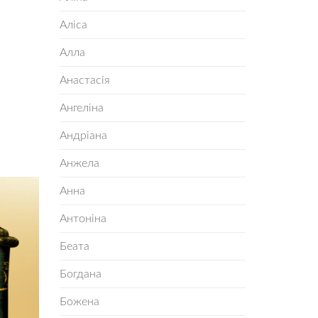
Аліса
Алла
Анастасія
Ангеліна
Андріана
Анжела
Анна
Антоніна
Беата
Богдана
Божена