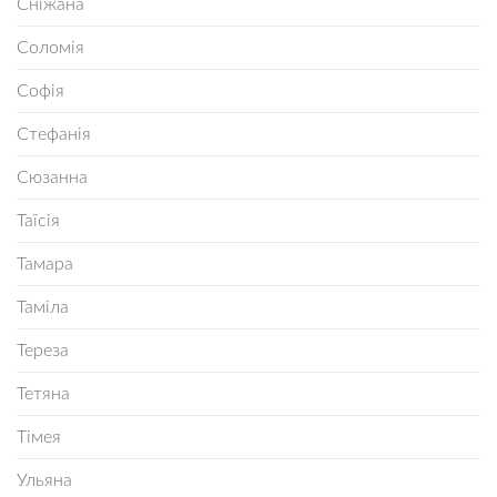
Сніжана
Соломія
Софія
Стефанія
Сюзанна
Таїсія
Тамара
Таміла
Тереза
Тетяна
Тімея
Ульяна