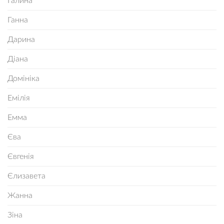
Галина
Ганна
Дарина
Діана
Домініка
Емілія
Емма
Єва
Євгенія
Єлизавета
Жанна
Зіна