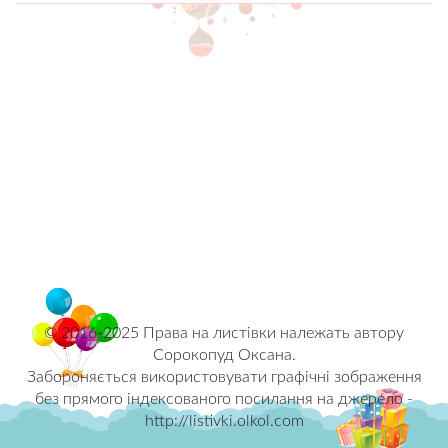
© 2016-2025 Права на листівки належать автору
Сорокопуд Оксана.
Забороняється використовувати графічні зображення
без прямого індексованого посилання на джерело -
http://listivki.olkol.com