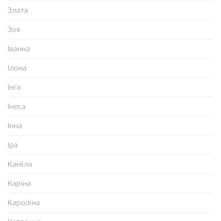
Злата
Зоя
Іванна
Ілона
Інга
Інеса
Інна
Іра
Каміла
Каріна
Кароліна