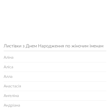
Листівки з Днем Народження по жіночим іменам
Аліна
Аліса
Алла
Анастасія
Ангеліна
Андріана