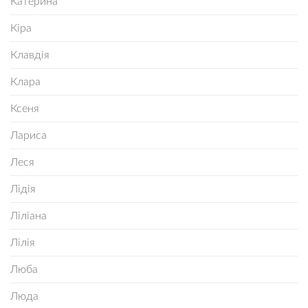
Катерина
Кіра
Клавдія
Клара
Ксеня
Лариса
Леся
Лідія
Ліліана
Лілія
Люба
Люда