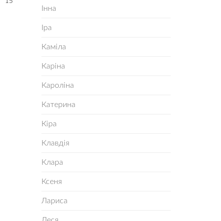
15
Інна
Іра
Каміла
Каріна
Кароліна
Катерина
Кіра
Клавдія
Клара
Ксеня
Лариса
Леся