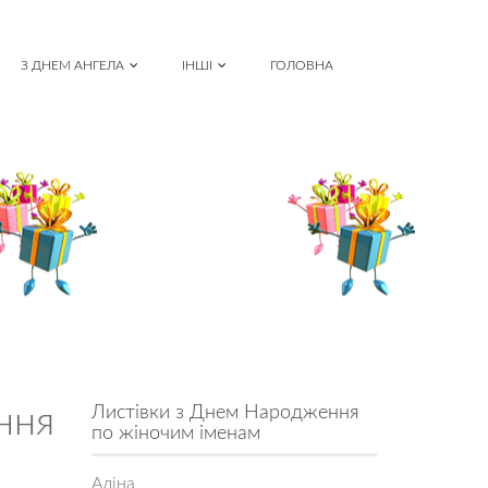
З ДНЕМ АНГЕЛА
ІНШІ
ГОЛОВНА
ння
Листівки з Днем Народження
по жіночим іменам
Аліна