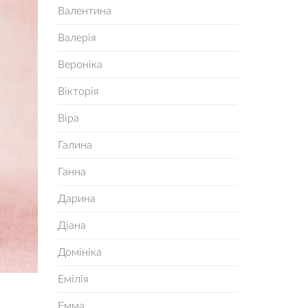
Валентина
Валерія
Вероніка
Вікторія
Віра
Галина
Ганна
Дарина
Діана
Домініка
Емілія
Емма