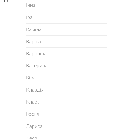
15
Інна
Іра
Каміла
Каріна
Кароліна
Катерина
Кіра
Клавдія
Клара
Ксеня
Лариса
Леся