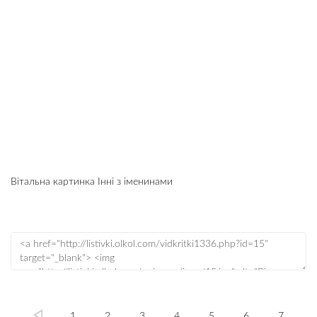
Вітальна картинка Інні з іменинами
1
2
3
4
5
6
7