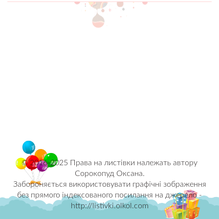
© 2016-2025 Права на листівки належать автору
Сорокопуд Оксана.
Забороняється використовувати графічні зображення
без прямого індексованого посилання на джерело -
http://listivki.olkol.com