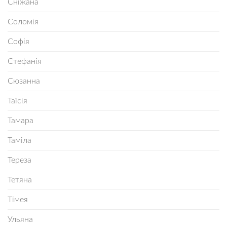
Сніжана
Соломія
Софія
Стефанія
Сюзанна
Таїсія
Тамара
Таміла
Тереза
Тетяна
Тімея
Ульяна