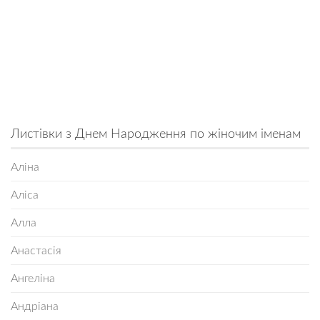
Листівки з Днем Народження по жіночим іменам
Аліна
Аліса
Алла
Анастасія
Ангеліна
Андріана