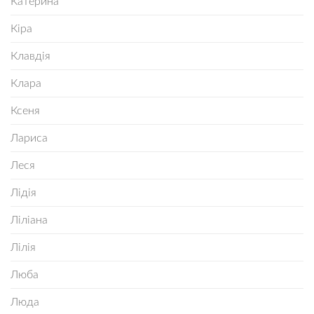
Катерина
Кіра
Клавдія
Клара
Ксеня
Лариса
Леся
Лідія
Ліліана
Лілія
Люба
Люда