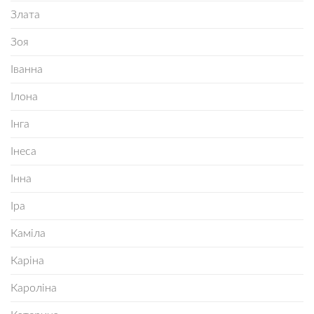
Злата
Зоя
Іванна
Ілона
Інга
Інеса
Інна
Іра
Каміла
Каріна
Кароліна