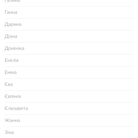
Галина
Ганна
Дарина
Діана
Домініка
Емілія
Емма
Єва
Євгенія
Єлизавета
Жанна
Зіна