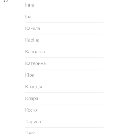
15
Інна
Іра
Каміла
Каріна
Кароліна
Катерина
Кіра
Клавдія
Клара
Ксеня
Лариса
Леся