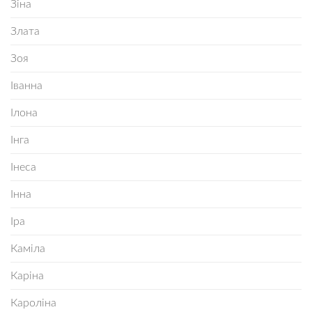
Зіна
Злата
Зоя
Іванна
Ілона
Інга
Інеса
Інна
Іра
Каміла
Каріна
Кароліна