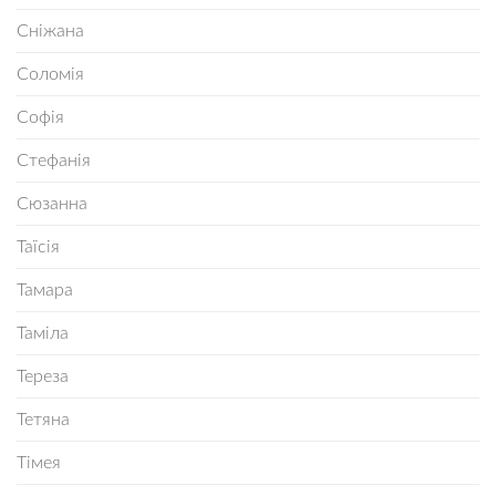
Сніжана
Соломія
Софія
Стефанія
Сюзанна
Таїсія
Тамара
Таміла
Тереза
Тетяна
Тімея