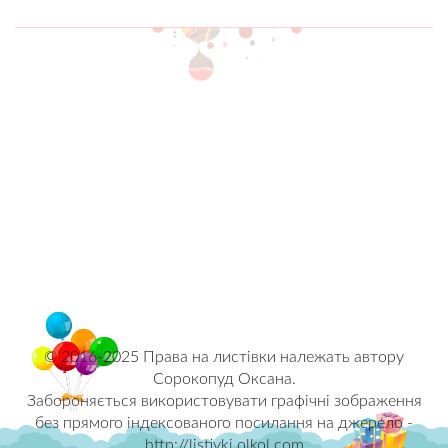
© 2016-2025 Права на листівки належать автору
Сорокопуд Оксана.
Забороняється використовувати графічні зображення
без прямого індексованого посилання на джерело -
http://listivki.olkol.com