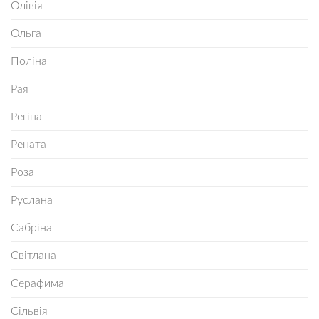
Олівія
Ольга
Поліна
Рая
Регіна
Рената
Роза
Руслана
Сабріна
Світлана
Серафима
Сільвія