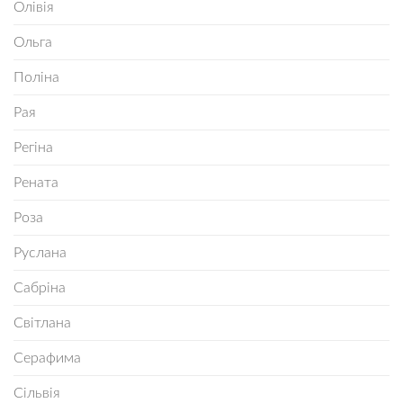
Олівія
Ольга
Поліна
Рая
Регіна
Рената
Роза
Руслана
Сабріна
Світлана
Серафима
Сільвія