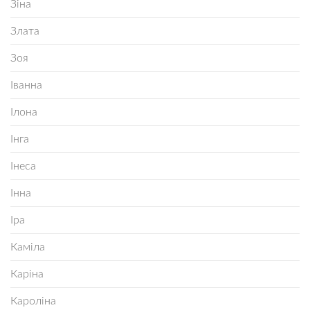
Зіна
Злата
Зоя
Іванна
Ілона
Інга
Інеса
Інна
Іра
Каміла
Каріна
Кароліна