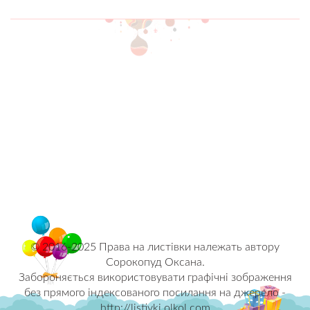
© 2016-2025 Права на листівки належать автору
Сорокопуд Оксана.
Забороняється використовувати графічні зображення
без прямого індексованого посилання на джерело -
http://listivki.olkol.com