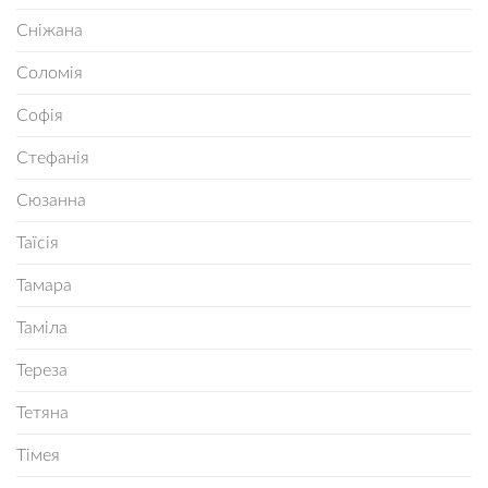
Сніжана
Соломія
Софія
Стефанія
Сюзанна
Таїсія
Тамара
Таміла
Тереза
Тетяна
Тімея