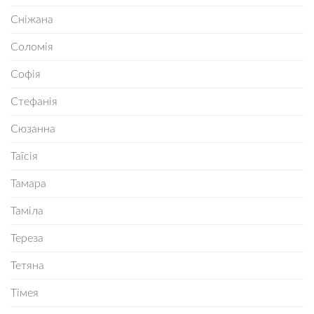
Сніжана
Соломія
Софія
Стефанія
Сюзанна
Таїсія
Тамара
Таміла
Тереза
Тетяна
Тімея