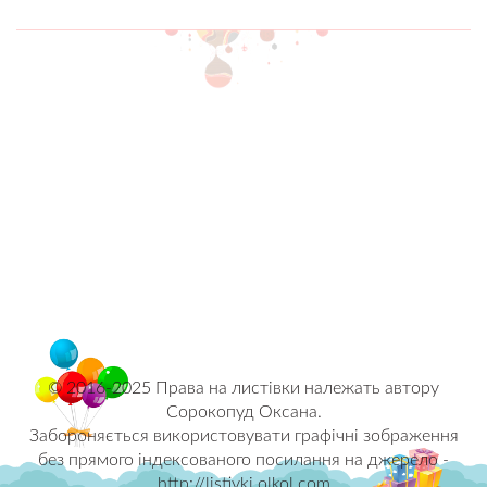
© 2016-2025 Права на листівки належать автору
Сорокопуд Оксана.
Забороняється використовувати графічні зображення
без прямого індексованого посилання на джерело -
http://listivki.olkol.com