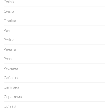
Олівія
Ольга
Поліна
Рая
Регіна
Рената
Роза
Руслана
Сабріна
Світлана
Серафима
Сільвія