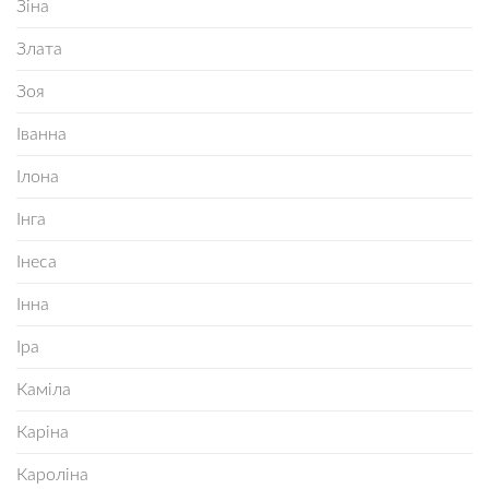
Зіна
Злата
Зоя
Іванна
Ілона
Інга
Інеса
Інна
Іра
Каміла
Каріна
Кароліна