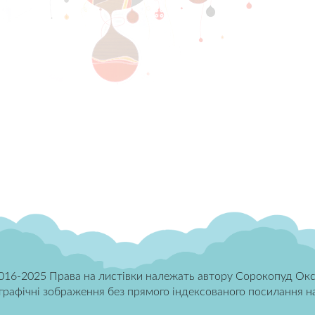
016-2025 Права на листівки належать автору Сорокопуд Окс
афічні зображення без прямого індексованого посилання на дж