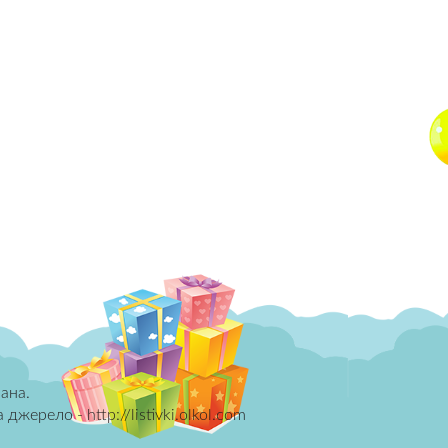
ана.
ерело - http://listivki.olkol.com