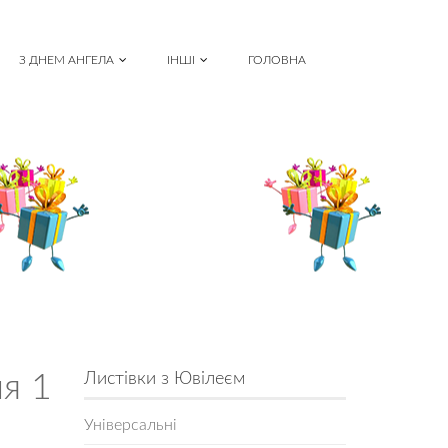
З ДНЕМ АНГЕЛА
ІНШІ
ГОЛОВНА
я 1
Листівки з Ювілеєм
Універсальні