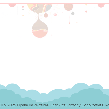
016-2025 Права на листівки належать автору Сорокопуд Окс