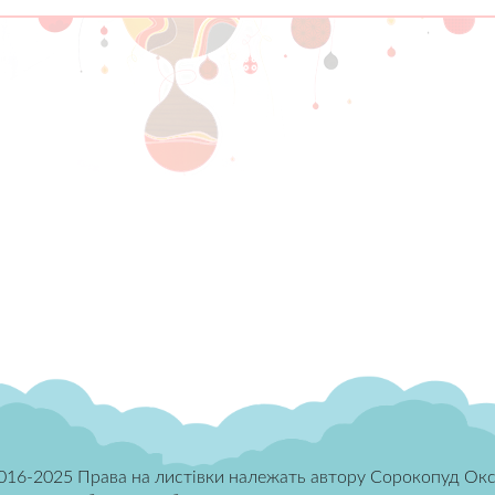
016-2025 Права на листівки належать автору Сорокопуд Окс