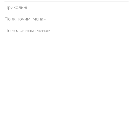
Прикольні
По жіночим іменам
По чоловічим іменам