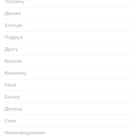
Чоловіку
Дівчині
Хлопцю
Подрузі
Другу
Коханій
Коханому
Мамі
Батьку
Донечці
Сину
Новонародженим