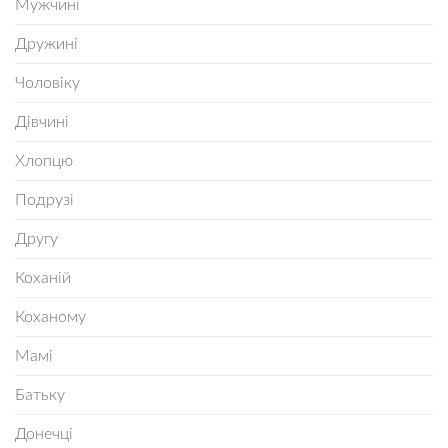
Мужчині
Дружині
Чоловіку
Дівчині
Хлопцю
Подрузі
Другу
Коханій
Коханому
Мамі
Батьку
Донечці