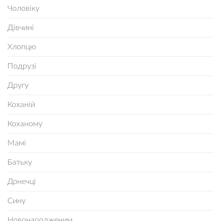
Чоловіку
Дівчині
Хлопцю
Подрузі
Другу
Коханій
Коханому
Мамі
Батьку
Донечці
Сину
Новонародженим