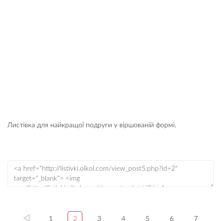
Листівка для найкращої подруги у віршованій формі.
1
2
3
4
5
6
7