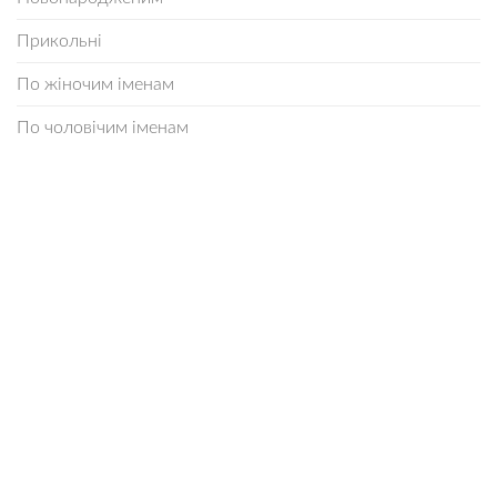
Прикольні
По жіночим іменам
По чоловічим іменам