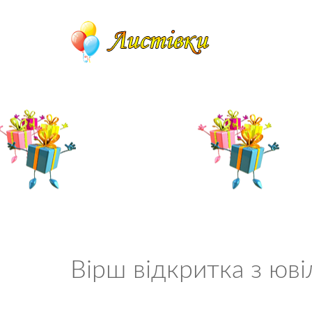
Вірш відкритка з юві