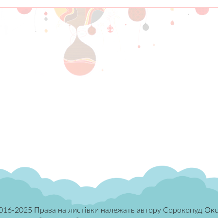
016-2025 Права на листівки належать автору Сорокопуд Окс