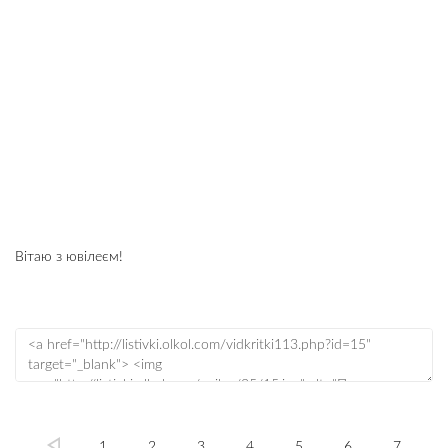
Вітаю з ювілеєм!
1
2
3
4
5
6
7