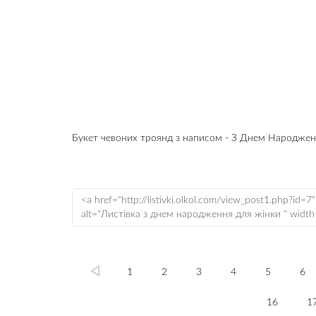
Букет чевоних троянд з написом - З Днем Народжен
1
2
3
4
5
6
16
1