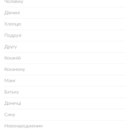
Чоловіку
Дівчині
Хлопцю
Подрузі
Другу
Коханій
Коханому
Мамі
Батьку
Донечці
Сину
Новонародженим