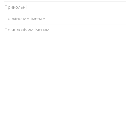
Прикольні
По жіночим іменам
По чоловічим іменам