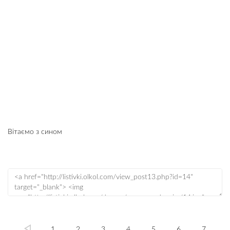
Вітаємо з сином
1
2
3
4
5
6
7