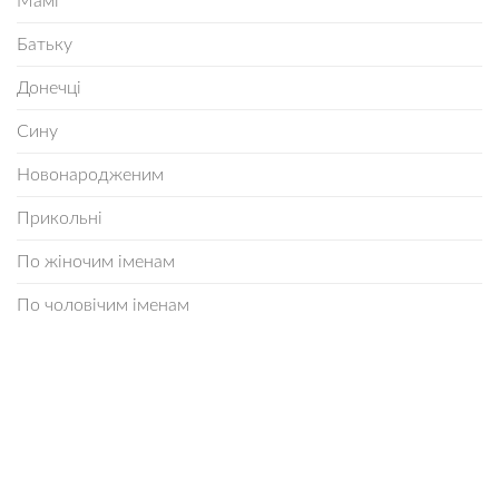
Мамі
Батьку
Донечці
Сину
Новонародженим
Прикольні
По жіночим іменам
По чоловічим іменам