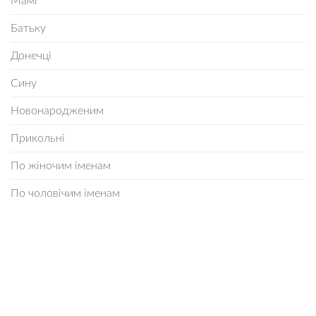
Мамі
Батьку
Донечці
Сину
Новонародженим
Прикольні
По жіночим іменам
По чоловічим іменам