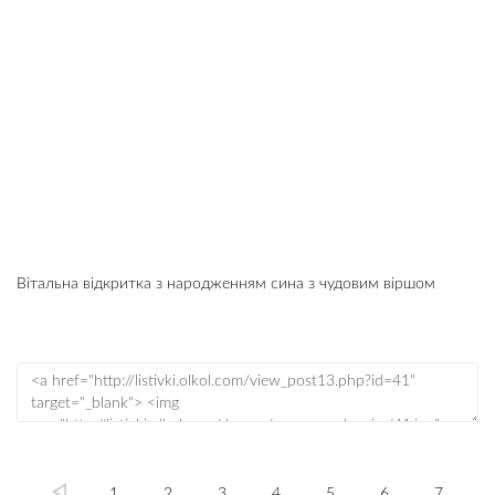
Вітальна відкритка з народженням сина з чудовим віршом
1
2
3
4
5
6
7