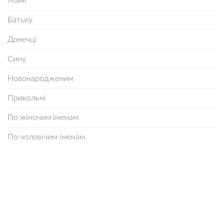
Мамі
Батьку
Донечці
Сину
Новонародженим
Прикольні
По жіночим іменам
По чоловічим іменам