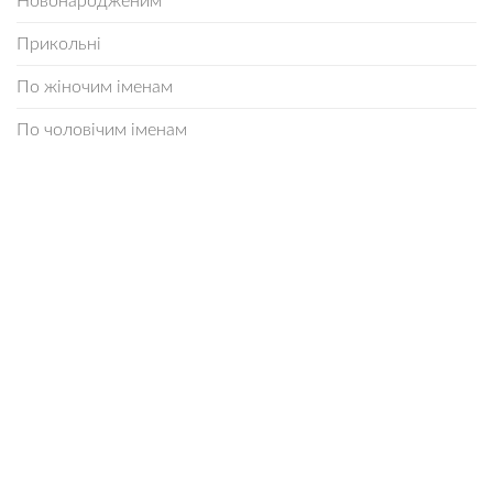
Новонародженим
Прикольні
По жіночим іменам
По чоловічим іменам