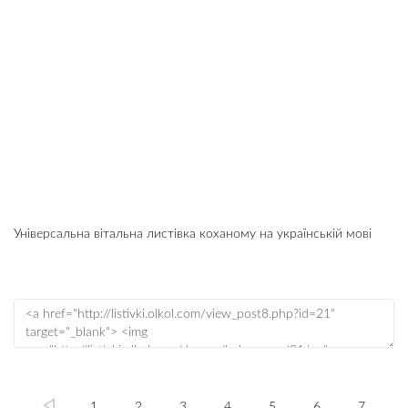
Універсальна вітальна листівка коханому на українській мові
1
2
3
4
5
6
7