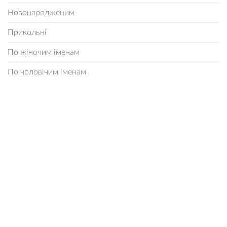
Новонародженим
Прикольні
По жіночим іменам
По чоловічим іменам